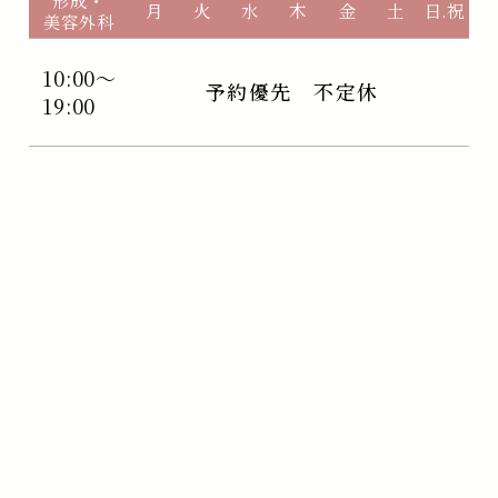
形成・
月
火
水
木
金
土
日.祝
美容外科
10:00～
予約優先 不定休
19:00