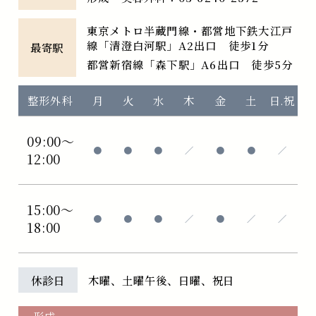
東京メトロ半蔵門線・都営地下鉄大江戸
線「清澄白河駅」A2出口 徒歩1分
最寄駅
都営新宿線「森下駅」A6出口 徒歩5分
整形外科
月
火
水
木
金
土
日.祝
09:00～
●
●
●
／
●
●
／
12:00
15:00～
●
●
●
／
●
／
／
18:00
休診日
木曜、土曜午後、日曜、祝日