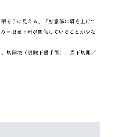
と眠そうに見える」「無意識に眉を上げて
るみ＝眼瞼下垂が関係していることが少な
断し、切開法（眼瞼下垂手術）／眉下切開／