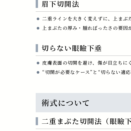
眉下切開法
二重ラインを大きく変えずに、上まぶ
上まぶたの厚み・腫れぼったさの要因
切らない眼瞼下垂
皮膚表面の切開を避け、傷が目立ちに
“切開が必要なケース”と“切らない適
術式について
二重まぶた切開法（眼瞼