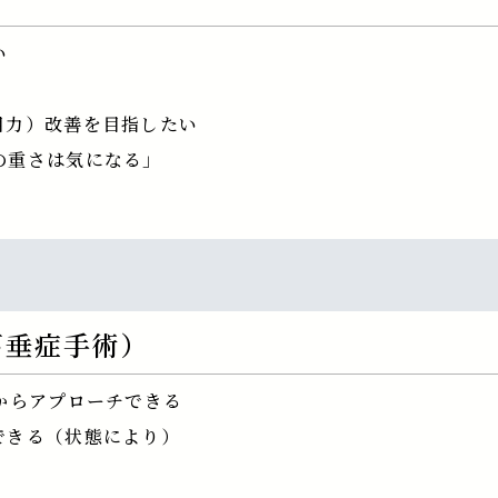
い
目力）改善を目指したい
の重さは気になる」
下垂症手術）
からアプローチできる
できる（状態により）